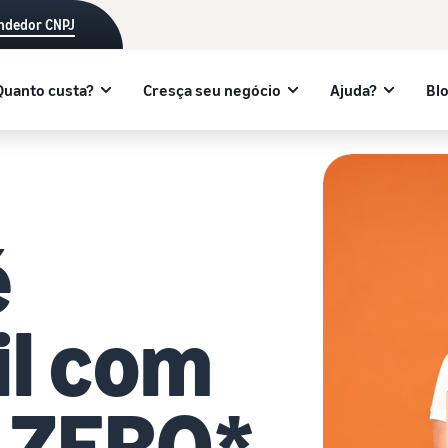
endedor CNPJ
Quanto custa?
Cresça seu negócio
Ajuda?
Bl
é
il com
 ZERO*