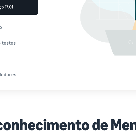
ço 17.01
o
 testes
dedores
econhecimento de Me