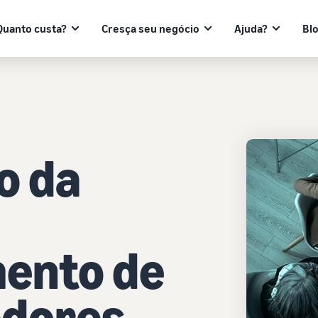
Quanto custa?
Cresça seu negócio
Ajuda?
Bl
o da
ento de
edores