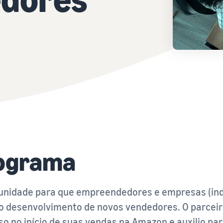
rograma
nidade para que empreendedores e empresas (indi
o desenvolvimento de novos vendedores. O parceiro
no início de suas vendas na Amazon e auxilio para