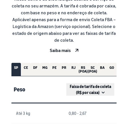
coleta no seu armazém. A tarifa é cobrada por caixa,
com base no peso e no endereço de coleta.
Aplicável apenas para a forma de envio Coleta FBA –
Logística da Amazon (serviço opcional). Selecione o
estado de origem abaixo para ver as faixas de tarifa
de coleta.
Saiba mais
SP
CE
DF
MG
PE
PR
RJ
RS
SC
BA
GO
(POA)
(POA)
Faixa de tarifa de coleta
Peso
(R$ por caixa)
Até 3 kg
0,80 - 2,67