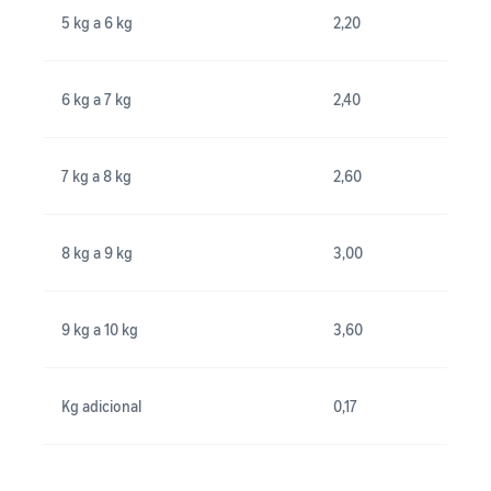
5 kg a 6 kg
2,20
6 kg a 7 kg
2,40
7 kg a 8 kg
2,60
8 kg a 9 kg
3,00
9 kg a 10 kg
3,60
Kg adicional
0,17