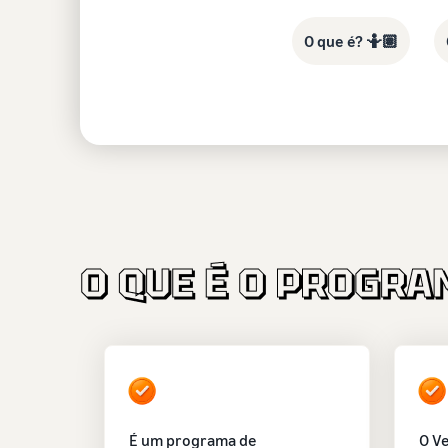
O que é? 🤷🏽
É um programa de
O V