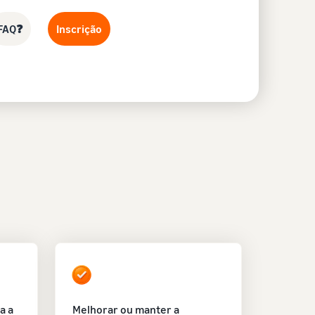
FAQ❓
Inscrição
a a
Melhorar ou manter a