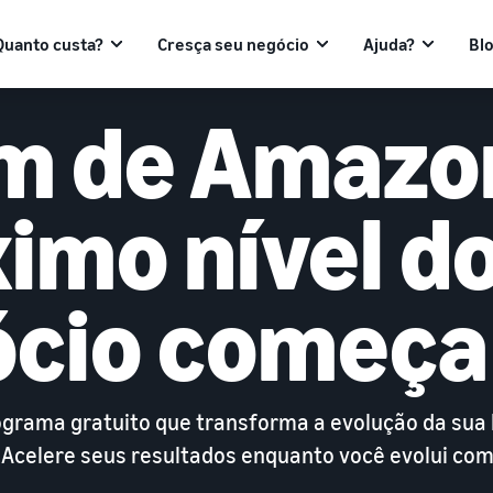
Quanto custa?
Cresça seu negócio
Ajuda?
Bl
m de Amazon
imo nível d
cio começa
grama gratuito que transforma a evolução da sua 
. Acelere seus resultados enquanto você evolui co