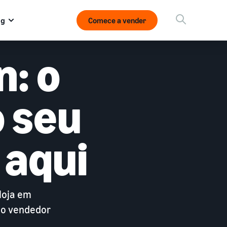
og
Comece a vender
: o
o seu
 aqui
loja em
mo vendedor