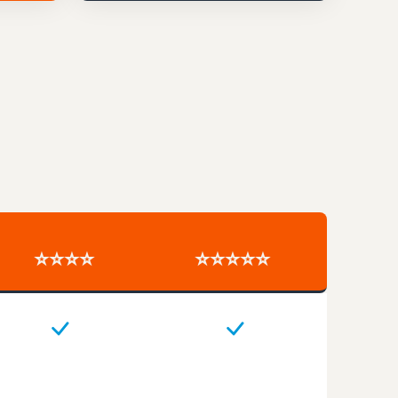
⭐⭐⭐⭐
⭐⭐⭐⭐⭐