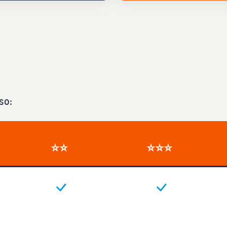
so:
⭐⭐
⭐⭐⭐