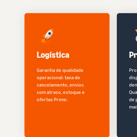
Logística
P
Garantia de qualidade
Pro
operacional: taxa de
dis
cancelamento, envios
den
com atraso, estoque e
Qua
ofertas Prime.
de 
mai