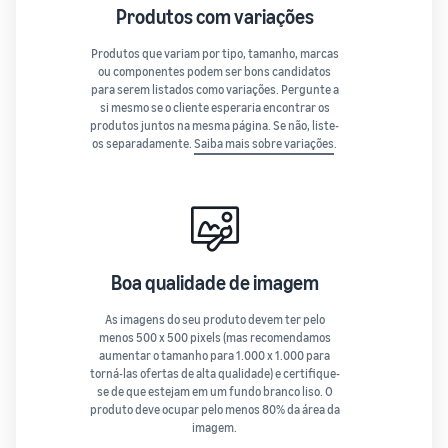
Produtos com variações
Produtos que variam por tipo, tamanho, marcas
ou componentes podem ser bons candidatos
para serem listados como variações. Pergunte a
si mesmo se o cliente esperaria encontrar os
produtos juntos na mesma página. Se não, liste-
os separadamente.
Saiba mais sobre variações
.
Boa qualidade de imagem
As imagens do seu produto devem ter pelo
menos 500 x 500 pixels (mas recomendamos
aumentar o tamanho para 1.000 x 1.000 para
torná-las ofertas de alta qualidade) e certifique-
se de que estejam em um fundo branco liso. O
produto deve ocupar pelo menos 80% da área da
imagem.