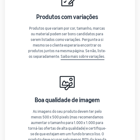
Produtos com variações
Produtos que variam por cor, tamanho, marcas
ou material podem ser bons candidatos para
serem listados como variações. Pergunte a si
mesmo se o cliente esperaria encontrar os
produtos juntos na mesma página. Se não, liste-
os separadamente.
Saiba mais sobre variações
.
Boa qualidade de imagem
As imagens do seu produto devem ter pelo
menos 500 x 500 pixels (mas recomendamos
aumentar o tamanho para 1.000 x 1.000 para
torná-las ofertas de alta qualidade) e certifique-
se de que estejam em um fundo branco liso. O
produto deve ocupar pelo menos 80% da área da