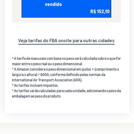
vendido
R$ 152,10
Veja tarifas do FBA onsite para outras cidades
* A tarifa de manuseio com base no peso será calculada sobre o que for
maior entre o peso real ou o peso dimensional.
* A Amazon considera o peso dimensional em quilos = (comprimento x
largura x altura) ÷ 6000, conforme definido pelas normas da
International Air Transport Association (IATA).
* As tarifas incluem impostos.
* As tarifas serão calculadas para cada unidade, adicionando o peso da
embalagem ao peso do produto.